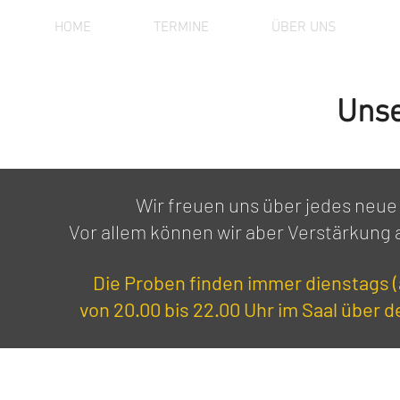
HOME
TERMINE
ÜBER UNS
Unse
Wir freuen uns über jedes neue 
Vor allem können wir aber Verstärkung
Die Proben finden immer dienstags 
von 20.00 bis 22.00 Uhr im Saal über de